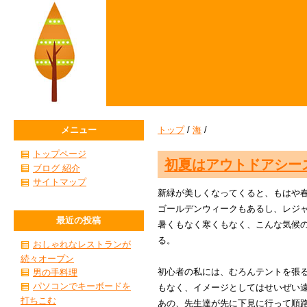
メニュー
トップ
/
海
/
トップページ
初夏はアウトドアシー
ブログ 紹介
サイトマップ
新緑が美しくなってくると、もはや
ゴールデンウィークもあるし、レジ
最近の投稿
暑くもなく寒くもなく、こんな気候
る。
おしゃれなレストランが
続々オープン
初心者の私には、むろんテントを張
男の手料理
パソコンでキーボードを
もなく、イメージとしてはせいぜい
打ちこむ
あの、先生達が先に下見に行って順