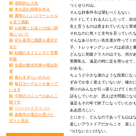
理想的な人生
つくせりの山。
本を読む時間を作る
そんな好条件今は望むべくもない。
素晴らしいコマーシャル
ガイドしてくれる人にしたって、自
を見て感動
生と言うものは恵まれていたなと実
お砂糖とお塩との深い関
それなのに色々と文句を言っていた
係について
そんなありがたい先生達が作ってく
何を基準に職業を選択す
るか
子、トレッキングシューズは必須と
結婚のタイミングと交際
どんなに初級クラスの山でも、何が
年数
実際私も、遠足の時に足を滑らせて
全国の観光列車や寝台列
がある。
車
ちょうど小さな崖のような段差にな
食わずぎらいのもの
ずみでか全く覚えていないが、確か
毎日ヨーグルトを食べて
周りのみんなが引っ張り上げてくれ
います
今朝のメニューはあんこ
話をしていたが、思えば大問題にな
餅です
遠足もその年で終了になっていたか
ペーパードライバー
ああ恐ろしい。
真夜中の電話を受けた
とにかく、どんなのであっても山は
日々と現在
楽しいアウトドアだからこそ、楽し
つけないといけない。