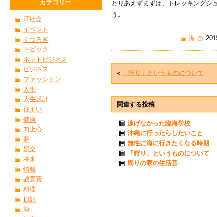
カテゴリー
とりあえずまずは、トレッキングシ
う。
IT社会
イベント
海
201
くつろぎ
トピック
ネットビジネス
ビジネス
«
「狩り」というものについて
ファッション
人生
人生設計
関連する投稿
住まい
健康
泳げなかった臨海学校
向上心
沖縄に行ったらしたいこと
夢
無性に海に行きたくなる時期
娯楽
「狩り」というものについて
将来
周りの家の生活音
情報
教育費
料理
日記
海