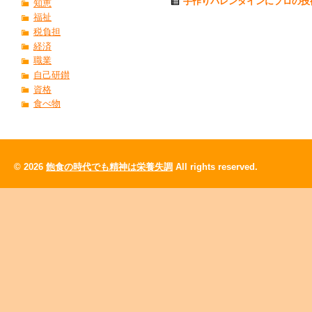
手作りバレンタインにプロの技
知恵
福祉
税負担
経済
職業
自己研鑚
資格
食べ物
© 2026
飽食の時代でも精神は栄養失調
All rights reserved.