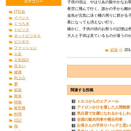
カテゴリー
子供の頃は、やはりあの賑やかなお
夜空に飛んで行く、誰かの手から離
IT社会
金魚が元気に泳ぐ桶の周りに群がる
イベント
夜になっても消えない灯り。
くつろぎ
確かに、子供の頃のお祭りの記憶は
トピック
大人と子供は見ているものが違うの
ネットビジネス
ビジネス
ファッション
娯楽
201
人生
人生設計
住まい
健康
向上心
夢
関連する投稿
娯楽
将来
トルコからのエアメール
情報
アイロンかけを通した人間観察
教育費
気分屋で女優になれるかもしれ
料理
全国の観光列車や寝台列車
日記
お母さんの手作りバッグと思い
海