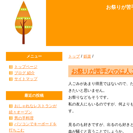
お祭りが苦
メニュー
トップ
/
娯楽
/
トップページ
お祭りが苦手なのは人
ブログ 紹介
サイトマップ
人ごみがあまり得意ではないので、
きたいと思いません。
最近の投稿
お祭りなどもそうです。
私の友人にもいるのですが、何より
おしゃれなレストランが
す。
続々オープン
男の手料理
パソコンでキーボードを
見るのも好きですが、出るのも好き
打ちこむ
血が騒ぐと言うことでしょうか。