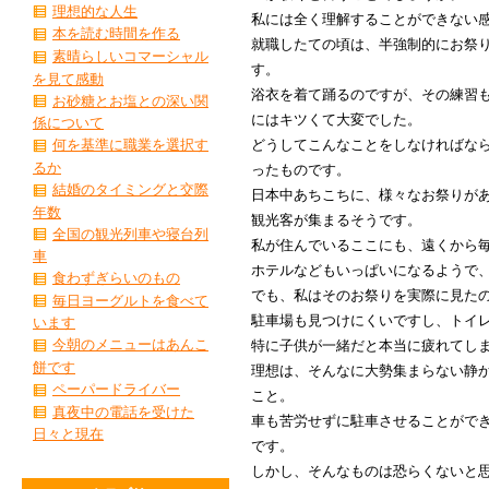
理想的な人生
私には全く理解することができない
本を読む時間を作る
就職したての頃は、半強制的にお祭
素晴らしいコマーシャル
す。
を見て感動
浴衣を着て踊るのですが、その練習
お砂糖とお塩との深い関
にはキツくて大変でした。
係について
どうしてこんなことをしなければな
何を基準に職業を選択す
るか
ったものです。
結婚のタイミングと交際
日本中あちこちに、様々なお祭りが
年数
観光客が集まるそうです。
全国の観光列車や寝台列
私が住んでいるここにも、遠くから
車
ホテルなどもいっぱいになるようで
食わずぎらいのもの
でも、私はそのお祭りを実際に見た
毎日ヨーグルトを食べて
駐車場も見つけにくいですし、トイ
います
今朝のメニューはあんこ
特に子供が一緒だと本当に疲れてし
餅です
理想は、そんなに大勢集まらない静
ペーパードライバー
こと。
真夜中の電話を受けた
車も苦労せずに駐車させることがで
日々と現在
です。
しかし、そんなものは恐らくないと