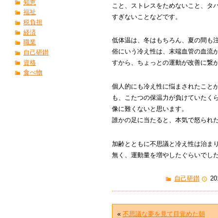
知恵
こと、ストレスをためないこと、タ
福祉
すぎないことなどです。
税負担
経済
低体温は、冬はもちろん、夏の間も
職業
俗にいう冷え性は、末端血管の血流
自己研鑚
資格
すから、ちょっとの運動が改善に繋
食べ物
個人的にも冷え性に悩まされたこと
も、こたつの保温力が負けていたく
像に難くないと思います。
誰かの足に当たると、本気で怒られ
加齢とともに不思議と冷え性は治ま
無く、運動量を増やしたぐらいでし
自己研鑚
20
«
不思議な夢を見て目覚めた朝