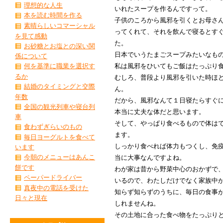
理想的な人生
いれたスープを作るんですって。
本を読む時間を作る
子供のころから風邪を引くとお母さ
素晴らしいコマーシャル
ってくれて、それを飲んで寝るとす
を見て感動
た。
お砂糖とお塩との深い関
日本でいうたまごスープみたいなも
係について
私は風邪をひいてもご飯はたっぷり
何を基準に職業を選択す
るか
むしろ、普段より風邪を引いた時ほ
結婚のタイミングと交際
ん。
年数
だから、風邪なんて１日寝たらすぐ
全国の観光列車や寝台列
本当に丈夫な体だと思います。
車
そして、やっぱり食べるもので体は
食わずぎらいのもの
ます。
毎日ヨーグルトを食べて
しっかり食べれば体力もつくし、免
います
今朝のメニューはあんこ
当に大事なんですよね。
餅です
わが家は昔から野菜中心のおかずで
ペーパードライバー
いるので、わたしだけでなく家族中
真夜中の電話を受けた
知らず知らずのうちに、毎日の食事
日々と現在
しれませんね。
その土地に合った食べ物をたっぷり