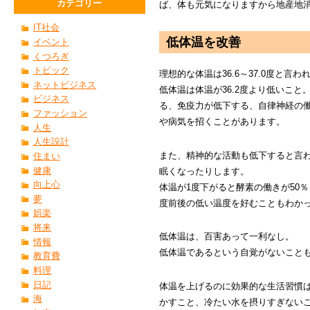
カテゴリー
ば、体も元気になりますから地産地
IT社会
低体温を改善
イベント
くつろぎ
トピック
理想的な体温は36.6～37.0度と言
ネットビジネス
低体温は体温が36.2度より低いこ
ビジネス
る、免疫力が低下する、自律神経の
ファッション
や病気を招くことがあります。
人生
人生設計
また、精神的な活動も低下すると言
住まい
健康
眠くなったりします。
向上心
体温が1度下がると酵素の働きが50％
夢
度前後の低い温度を好むこともわか
娯楽
将来
低体温は、百害あって一利なし。
情報
低体温であるという自覚がないこと
教育費
料理
日記
体温を上げるのに効果的な生活習慣
海
かすこと、冷たい水を摂りすぎない