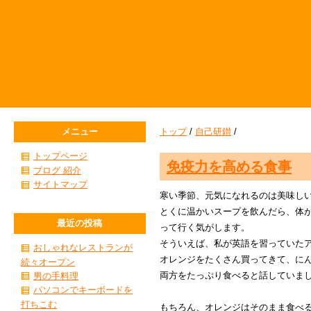
メニュー
トップ
/
自己研鑚
/
トップページ
免疫力を高める食事
ブログ 紹介
サイトマップ
寒い季節、元気になれるのは美味し
とくに温かいスープを飲んだら、体
最近の投稿
って行く気がします。
そういえば、私が英語を習っていた
おしゃれなレストランが
オレンジをたくさん買ってきて、に
続々オープン
両方をたっぷり食べると話していま
男の手料理
パソコンでキーボードを
打ちこむ
もちろん、オレンジはそのまま食べ