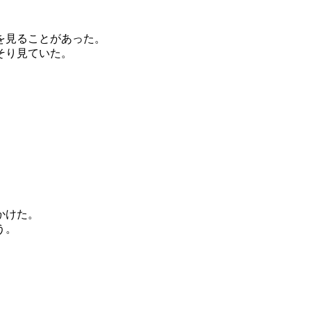
を見ることがあった。
そり見ていた。
かけた。
う。