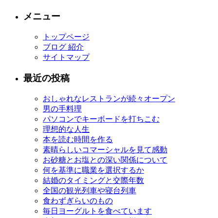
メニュー
トップページ
ブログ 紹介
サイトマップ
最近の投稿
おしゃれなレストランが続々オープン
男の手料理
パソコンでキーボードを打ちこむ
理想的な人生
本を読む時間を作る
素晴らしいコマーシャルを見て感動
お砂糖とお塩との深い関係について
何を基準に職業を選択するか
結婚のタイミングと交際年数
全国の観光列車や寝台列車
食わずぎらいのもの
毎日ヨーグルトを食べています