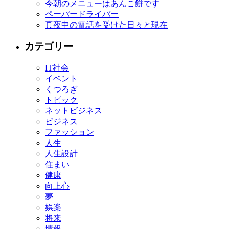
今朝のメニューはあんこ餅です
ペーパードライバー
真夜中の電話を受けた日々と現在
カテゴリー
IT社会
イベント
くつろぎ
トピック
ネットビジネス
ビジネス
ファッション
人生
人生設計
住まい
健康
向上心
夢
娯楽
将来
情報