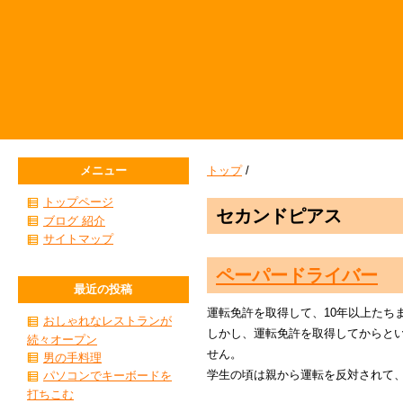
メニュー
トップ
/
トップページ
セカンドピアス
ブログ 紹介
サイトマップ
ペーパードライバー
最近の投稿
運転免許を取得して、10年以上たち
おしゃれなレストランが
しかし、運転免許を取得してからとい
続々オープン
せん。
男の手料理
学生の頃は親から運転を反対されて
パソコンでキーボードを
打ちこむ