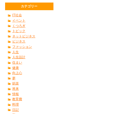
カテゴリー
IT社会
イベント
くつろぎ
トピック
ネットビジネス
ビジネス
ファッション
人生
人生設計
住まい
健康
向上心
夢
娯楽
将来
情報
教育費
料理
日記