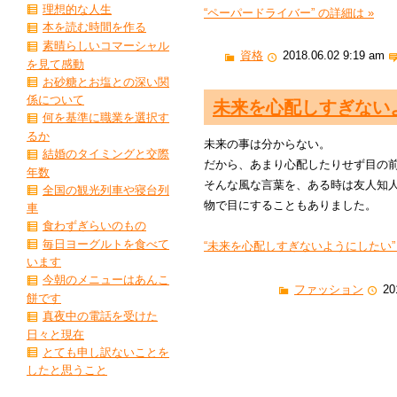
理想的な人生
“ペーパードライバー” の詳細は »
本を読む時間を作る
素晴らしいコマーシャル
資格
2018.06.02 9:19 am
を見て感動
お砂糖とお塩との深い関
係について
未来を心配しすぎない
何を基準に職業を選択す
るか
未来の事は分からない。
結婚のタイミングと交際
だから、あまり心配したりせず目の
年数
そんな風な言葉を、ある時は友人知
全国の観光列車や寝台列
物で目にすることもありました。
車
食わずぎらいのもの
毎日ヨーグルトを食べて
“未来を心配しすぎないようにしたい” 
います
今朝のメニューはあんこ
ファッション
20
餅です
真夜中の電話を受けた
日々と現在
とても申し訳ないことを
したと思うこと