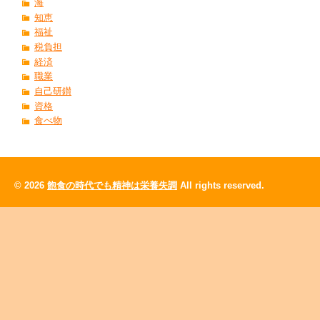
海
知恵
福祉
税負担
経済
職業
自己研鑚
資格
食べ物
© 2026
飽食の時代でも精神は栄養失調
All rights reserved.