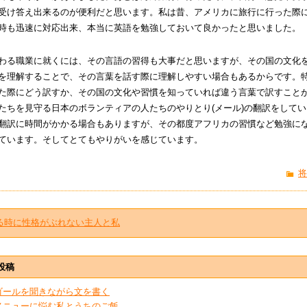
受け答え出来るのが便利だと思います。私は昔、アメリカに旅行に行った際
時も迅速に対応出来、本当に英語を勉強しておいて良かったと思いました。
わる職業に就くには、その言語の習得も大事だと思いますが、その国の文化
を理解することで、その言葉を話す際に理解しやすい場合もあるからです。
た際にどう訳すか、その国の文化や習慣を知っていれば違う言葉で訳すこと
たちを見守る日本のボランティアの人たちのやりとり(メール)の翻訳をして
翻訳に時間がかかる場合もありますが、その都度アフリカの習慣など勉強に
ています。そしてとてもやりがいを感じています。
将
る時に性格がぶれない主人と私
投稿
ゴールを聞きながら文を書く
メニューに悩む私とうちのご飯