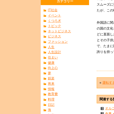
カテゴリー
スムーズに
IT社会
たが、この
イベント
くつろぎ
外国語に関
トピック
の国の文化
ネットビジネス
どに直面し
ビジネス
とその子供
ファッション
で、たまに
人生
誇りを持っ
人生設計
住まい
健康
向上心
夢
娯楽
«
運転す
将来
情報
教育費
関連する
料理
日記
オル
海
食事