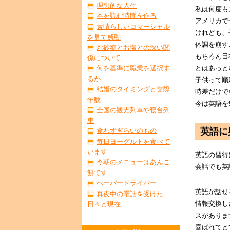
理想的な人生
私は何度も
本を読む時間を作る
アメリカで
素晴らしいコマーシャル
けれども、
を見て感動
体調を崩す
お砂糖とお塩との深い関
もちろん日
係について
とはあっと
何を基準に職業を選択す
るか
子供って順
結婚のタイミングと交際
時差だけで
年数
今は英語を
全国の観光列車や寝台列
車
英語に
食わずぎらいのもの
毎日ヨーグルトを食べて
います
英語の習得
今朝のメニューはあんこ
会話でも英
餅です
ペーパードライバー
英語が話せ
真夜中の電話を受けた
情報交換し
日々と現在
スがありま
喜ばれてと