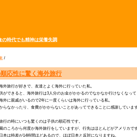
食の時代でも精神は栄養失調
来
/
の順応性に驚く海外旅行
海外旅行が好きで、友達とよく海外に行っていた私。
供ができると、海外旅行は3人分のお金がかかるのでなかなか行けなくなって
海外に親戚がいるので2年に一度くらいは海外に行っている私。
からなかったり、食費がかからないことがあってできることに感謝していま
旅行の時にいつも驚くのは子供の順応性です。
園のころから何度か海外旅行をしていますが、行先はほとんどがアメリカで
日本は時差が14時間ほどあるので、ほぼ日本と反対になりますね。