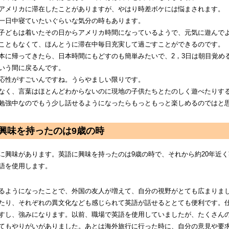
アメリカに滞在したことがありますが、やはり時差ボケには悩まされます。
一日中寝ていたいぐらいな気分の時もあります。
子どもは着いたその日からアメリカ時間になっているようで、元気に遊んで
こともなくて、ほんとうに滞在中毎日充実して過ごすことができるのです。
本に帰ってきたら、日本時間にもどすのも簡単みたいで、2，3日は朝目覚め
いう間に戻るんです。
応性がすごいんですね。うらやましい限りです。
なく、言葉はほとんどわからないのに現地の子供たちとたのしく遊べたりす
勉強中なのでもう少し話せるようになったらもっともっと楽しめるのではと
興味を持ったのは9歳の時
に興味があります。英語に興味を持ったのは9歳の時で、それから約20年近
語を使用します。
るようになったことで、外国の友人が増えて、自分の視野がとても広まりま
たり、それぞれの異文化なども感じられて英語が話せるととても便利です。
すし、強みになります。以前、職場で英語を使用していましたが、たくさん
てもやりがいがありました。あとは海外旅行に行った時に、自分の意見や要