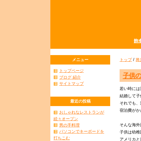
飽
メニュー
トップ
/
将
トップページ
子供
ブログ 紹介
サイトマップ
若い時には
結婚して子
最近の投稿
それでも、
宿泊費がか
おしゃれなレストランが
続々オープン
そんな海外
男の手料理
パソコンでキーボードを
子供は幼稚
打ちこむ
アメリカと