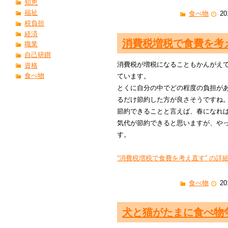
知恵
福祉
食べ物
20
税負担
経済
消費税増税で食費を考
職業
自己研鑚
消費税が増税になることもかんがえ
資格
食べ物
ています。
とくに自分の中でどの程度の負担が
るだけ節約した方が良さそうですね
節約できることと言えば、春になれ
気代が節約できると思いますが、や
す。
“消費税増税で食費を考え直す” の詳細
食べ物
20
犬と猫がたまに食べ物