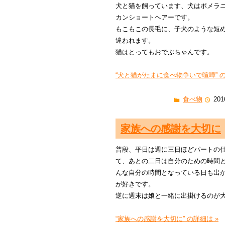
犬と猫を飼っています、犬はポメラ
カンショートヘアーです。
もこもこの長毛に、子犬のような短
違われます。
猫はとってもおでぶちゃんです。
“犬と猫がたまに食べ物争いで喧嘩” の
食べ物
201
家族への感謝を大切に
普段、平日は週に三日ほどパートの
て、あとの二日は自分のための時間
んな自分の時間となっている日も出
が好きです。
逆に週末は娘と一緒に出掛けるのが
“家族への感謝を大切に” の詳細は »