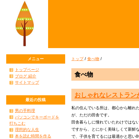
メニュー
トップ
/
食べ物
/
トップページ
食べ物
ブログ 紹介
サイトマップ
おしゃれなレストラン
最近の投稿
私の住んでいる所は、都心から離れ
男の手料理
が、ただの田舎です。
パソコンでキーボードを
田舎暮らしに憧れていたわけではな
打ちこむ
ですから、とにかく美味しくて新鮮
理想的な人生
本を読む時間を作る
で、子供を育てるには最適かと思い8