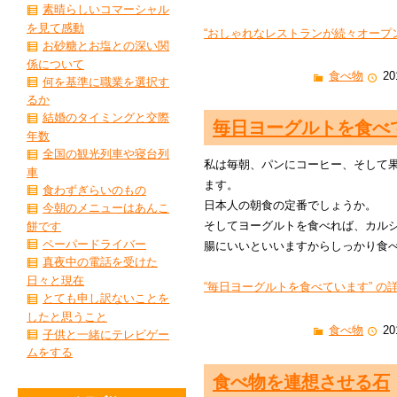
素晴らしいコマーシャル
を見て感動
“おしゃれなレストランが続々オープン”
お砂糖とお塩との深い関
係について
食べ物
20
何を基準に職業を選択す
るか
結婚のタイミングと交際
毎日ヨーグルトを食べ
年数
全国の観光列車や寝台列
私は毎朝、パンにコーヒー、そして
車
ます。
食わずぎらいのもの
日本人の朝食の定番でしょうか。
今朝のメニューはあんこ
そしてヨーグルトを食べれば、カル
餅です
ペーパードライバー
腸にいいといいますからしっかり食
真夜中の電話を受けた
日々と現在
“毎日ヨーグルトを食べています” の詳
とても申し訳ないことを
したと思うこと
食べ物
20
子供と一緒にテレビゲー
ムをする
食べ物を連想させる石