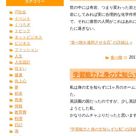
カテゴリー
世の中には奇岩、つまり変わった岩
IT社会
岩にしてみれば実に合理的な化学作
イベント
で、それに後世の人間がこれはあれ
くつろぎ
たに過ぎない。
トピック
ネットビジネス
“食べ物を連想させる石” の詳細は »
ビジネス
ファッション
人生
食べ物
201
人生設計
住まい
学習能力と身の丈知ら
健康
向上心
夢
私は身の丈を知らずに1ヶ月のホーム
娯楽
た。
将来
英語圏の国だったのですが、少し英
情報
ようとした私。
教育費
かなりのムチャぶりだったと思いま
料理
日記
“学習能力と身の丈知らずな私” の詳細
海