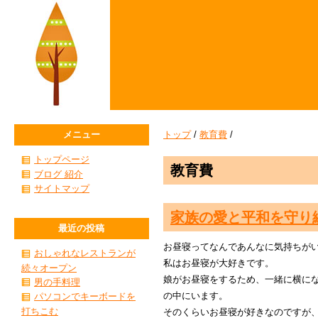
メニュー
トップ
/
教育費
/
トップページ
教育費
ブログ 紹介
サイトマップ
家族の愛と平和を守り
最近の投稿
お昼寝ってなんであんなに気持ちが
おしゃれなレストランが
私はお昼寝が大好きです。
続々オープン
娘がお昼寝をするため、一緒に横にな
男の手料理
の中にいます。
パソコンでキーボードを
打ちこむ
そのくらいお昼寝が好きなのですが