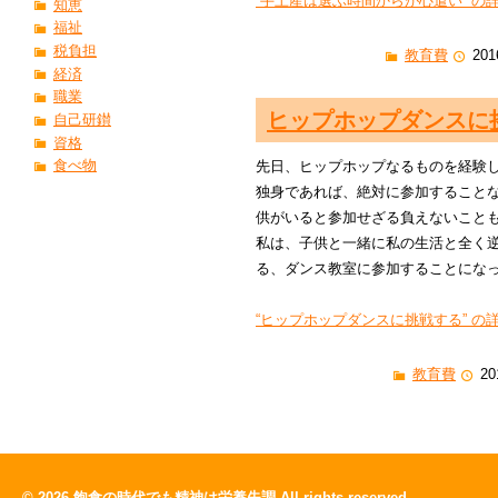
“手土産は選ぶ時間からが心遣い” の詳
知恵
福祉
税負担
教育費
201
経済
職業
ヒップホップダンスに
自己研鑚
資格
食べ物
先日、ヒップホップなるものを経験
独身であれば、絶対に参加すること
供がいると参加せざる負えないこと
私は、子供と一緒に私の生活と全く
る、ダンス教室に参加することにな
“ヒップホップダンスに挑戦する” の詳
教育費
20
© 2026
飽食の時代でも精神は栄養失調
All rights reserved.