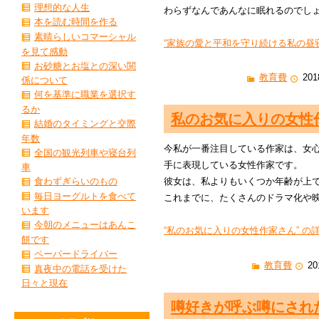
理想的な人生
わらずなんであんなに眠れるのでし
本を読む時間を作る
素晴らしいコマーシャル
“家族の愛と平和を守り続ける私の昼寝”
を見て感動
お砂糖とお塩との深い関
教育費
201
係について
何を基準に職業を選択す
るか
私のお気に入りの女性
結婚のタイミングと交際
年数
今私が一番注目している作家は、女
全国の観光列車や寝台列
手に表現している女性作家です。
車
食わずぎらいのもの
彼女は、私よりもいくつか年齢が上
毎日ヨーグルトを食べて
これまでに、たくさんのドラマ化や
います
今朝のメニューはあんこ
“私のお気に入りの女性作家さん” の詳
餅です
ペーパードライバー
教育費
20
真夜中の電話を受けた
日々と現在
噂好きが呼ぶ噂にされ