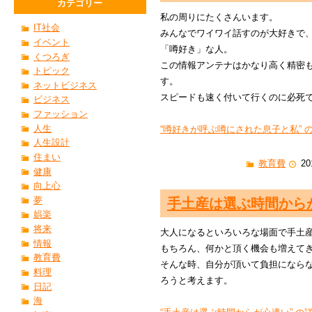
カテゴリー
私の周りにたくさんいます。
IT社会
みんなでワイワイ話すのが大好きで
イベント
「噂好き」な人。
くつろぎ
この情報アンテナはかなり高く精密
トピック
す。
ネットビジネス
スピードも速く付いて行くのに必死
ビジネス
ファッション
人生
“噂好きが呼ぶ噂にされた息子と私” の
人生設計
住まい
教育費
20
健康
向上心
夢
手土産は選ぶ時間から
娯楽
将来
大人になるといろいろな場面で手土
情報
もちろん、何かと頂く機会も増えて
教育費
そんな時、自分が頂いて負担になら
料理
ろうと考えます。
日記
海