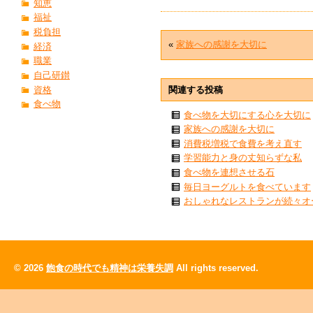
知恵
福祉
税負担
«
家族への感謝を大切に
経済
職業
自己研鑚
資格
関連する投稿
食べ物
食べ物を大切にする心を大切に
家族への感謝を大切に
消費税増税で食費を考え直す
学習能力と身の丈知らずな私
食べ物を連想させる石
毎日ヨーグルトを食べています
おしゃれなレストランが続々オ
© 2026
飽食の時代でも精神は栄養失調
All rights reserved.