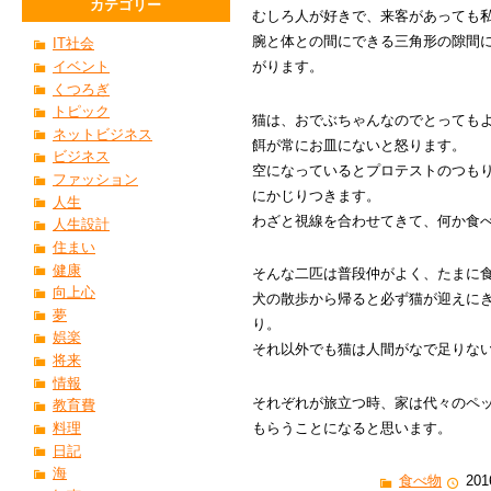
カテゴリー
むしろ人が好きで、来客があっても
腕と体との間にできる三角形の隙間
IT社会
イベント
がります。
くつろぎ
トピック
猫は、おでぶちゃんなのでとっても
ネットビジネス
餌が常にお皿にないと怒ります。
ビジネス
空になっているとプロテストのつも
ファッション
にかじりつきます。
人生
わざと視線を合わせてきて、何か食
人生設計
住まい
健康
そんな二匹は普段仲がよく、たまに
向上心
犬の散歩から帰ると必ず猫が迎えに
夢
り。
娯楽
それ以外でも猫は人間がなで足りな
将来
情報
それぞれが旅立つ時、家は代々のペ
教育費
もらうことになると思います。
料理
日記
海
食べ物
201