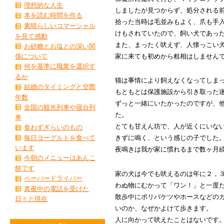
理想的な人生
しましたが見つからず、処分される
本を読む時間を作る
拾った当時は毛並みもよく、爪も手
素晴らしいコマーシャル
けもされていたので、飼い犬であっ
を見て感動
また、まったく吠えず、人懐っこい
お砂糖とお塩との深い関
家に来ても初めから粗相はしません
係について
何を基準に職業を選択す
るか
猫は事情により飼えなくなってしま
結婚のタイミングと交際
もともとは保護施設から引き取った
年数
ずっと一緒にいたかったのですが、
全国の観光列車や寝台列
た。
車
とても甘えん坊で、人が近くにいな
食わずぎらいのもの
毎日ヨーグルトを食べて
きずに鳴く、という感じの子でした
います
夜鳴きは我が家に慣れるまで数ヶ月
今朝のメニューはあんこ
餅です
家の犬は今でも吠えるのは年に２，
ペーパードライバー
わぬ物にむかって「ワン！」と一度
真夜中の電話を受けた
散歩中にポリバケツやホースなどの
日々と現在
いのか、なぜかよけて歩きます。
人に向かって吠えたことはないです