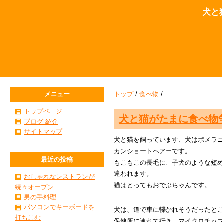
犬と
メニュー
トップ
/
食べ物
/
トップページ
犬と猫がたまに食べ物
ブログ 紹介
サイトマップ
犬と猫を飼っています、犬はポメラ
カンショートヘアーです。
最近の投稿
もこもこの長毛に、子犬のような短
違われます。
おしゃれなレストランが
猫はとってもおでぶちゃんです。
続々オープン
男の手料理
パソコンでキーボードを
犬は、道で車に轢かれそうだったと
打ちこむ
保健所に連れて行き、マイクロチッ