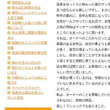
理想的な人生
温泉をゆっくりと味わった後のマッ
本を読む時間を作る
足つぼなんかも嬉しいですし、まさ
素晴らしいコマーシャル
昨年の暮れに、長年お世話になって
を見て感動
女性が一人でやっているお店で、女
お砂糖とお塩との深い関
人気の理由はマッサージの技術もさ
係について
ところにもあったように思います。
何を基準に職業を選択す
るか
それは、オーナーのこだわりだった
結婚のタイミングと交際
家庭のある女性は、自分の事よりも
年数
が多く、疲労が溜まっている人が多
全国の観光列車や寝台列
しかし、自分に使うことができるお
車
り高くすると気軽に来てもらえない
食わずぎらいのもの
話を聞けば聞くほど、お客様のこと
毎日ヨーグルトを食べて
らしい方だと思いました。
います
今朝のメニューはあんこ
一本筋が通っているのは、性格から
餅です
ブレない生き方をしているのがよく
ペーパードライバー
人でした。
真夜中の電話を受けた
私は、オーナーのことを尊敬してい
日々と現在
それなのに、突然の閉店。
寂しくてショックでもありました。