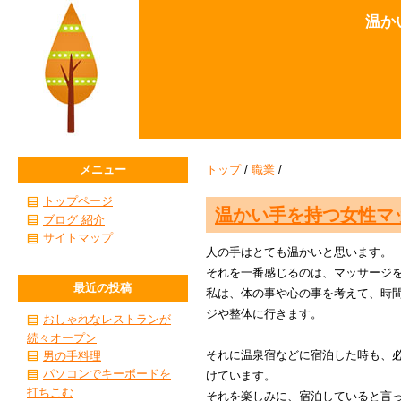
温か
メニュー
トップ
/
職業
/
トップページ
温かい手を持つ女性マ
ブログ 紹介
サイトマップ
人の手はとても温かいと思います。
それを一番感じるのは、マッサージ
最近の投稿
私は、体の事や心の事を考えて、時
ジや整体に行きます。
おしゃれなレストランが
続々オープン
それに温泉宿などに宿泊した時も、
男の手料理
パソコンでキーボードを
けています。
打ちこむ
それを楽しみに、宿泊していると言