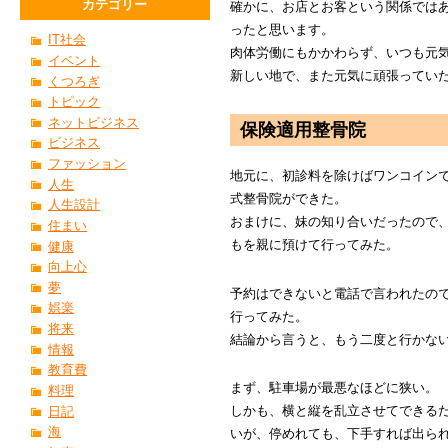
カテゴリー
確かに、お店とお客という関係では
ったと思います。
IT社会
肉体労働にもかかわらず、いつも元
イベント
新しい地で、また元気に頑張ってい
くつろぎ
トピック
ネットビジネス
保険適用整骨院
ビジネス
ファッション
地元に、初診料を除けばワンコインで
人生
式整骨院ができた。
人生設計
おまけに、妹の知り合いだったので
住まい
もを親に預けて行ってみた。
健康
向上心
夢
予約はできないと電話で言われたの
娯楽
行ってみた。
将来
結論から言うと、もう二度と行かな
情報
教育費
まず、駐車場が最悪なほどに狭い。
料理
しかも、横と縦を乱立させてできる
日記
海
いが、停めれても、下手すれば出ら