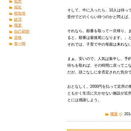
知恵
福祉
そして、中に入ったら、10人は待っ
税負担
受付でどのくらい待つのかと問えば、
経済
職業
それなら、順番を取って一旦帰り、
自己研鑚
資格
ると、順番は最後尾になります。」
食べ物
それでは、子育て中の母親は来れな
まぁ、安いので、人気は集中し、予
待ちを取れば、その時間に戻ってこ
だが、頭ごなしに全否定された気分
おとなしく、2000円を払って近所の
ともかく生活に欠かせない施設が近
とには感謝しよう。
職業
201