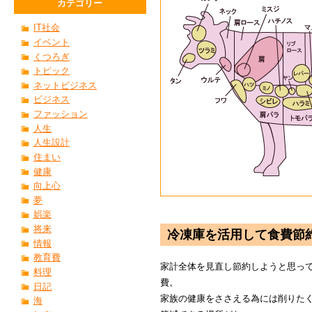
カテゴリー
IT社会
イベント
くつろぎ
トピック
ネットビジネス
ビジネス
ファッション
人生
人生設計
住まい
健康
向上心
夢
娯楽
将来
冷凍庫を活用して食費節
情報
教育費
家計全体を見直し節約しようと思っ
料理
費。
日記
家族の健康をささえる為には削りた
海