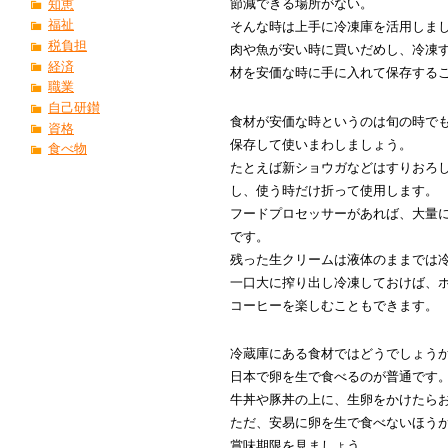
節減できる場所がない。
知恵
福祉
そんな時は上手に冷凍庫を活用しま
税負担
肉や魚が安い時に買いだめし、冷凍
経済
材を安価な時に手に入れて保存する
職業
自己研鑚
食材が安価な時というのは旬の時で
資格
保存して使いまわしましょう。
食べ物
たとえば新ショウガなどはすりおろ
し、使う時だけ折って使用します。
フードプロセッサーがあれば、大量
です。
残った生クリームは液体のままでは
一口大に搾り出し冷凍しておけば、
コーヒーを楽しむこともできます。
冷蔵庫にある食材ではどうでしょう
日本で卵を生で食べるのが普通です
牛丼や豚丼の上に、生卵をかけたら
ただ、安易に卵を生で食べないほう
賞味期限を見ましょう。