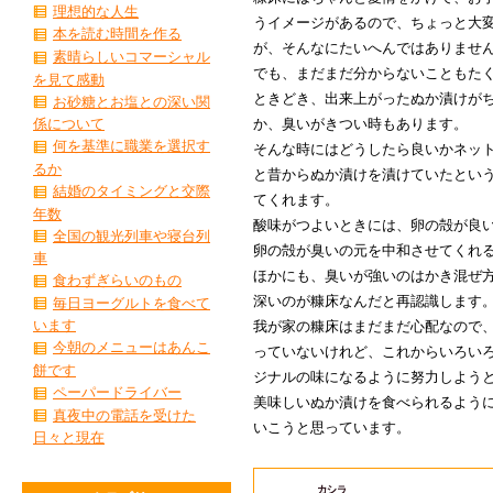
理想的な人生
うイメージがあるので、ちょっと大
本を読む時間を作る
が、そんなにたいへんではありませ
素晴らしいコマーシャル
でも、まだまだ分からないこともた
を見て感動
ときどき、出来上がったぬか漬けが
お砂糖とお塩との深い関
か、臭いがきつい時もあります。
係について
何を基準に職業を選択す
そんな時にはどうしたら良いかネッ
るか
と昔からぬか漬けを漬けていたとい
結婚のタイミングと交際
てくれます。
年数
酸味がつよいときには、卵の殻が良
全国の観光列車や寝台列
卵の殻が臭いの元を中和させてくれ
車
ほかにも、臭いが強いのはかき混ぜ
食わずぎらいのもの
深いのが糠床なんだと再認識します
毎日ヨーグルトを食べて
います
我が家の糠床はまだまだ心配なので
今朝のメニューはあんこ
っていないけれど、これからいろい
餅です
ジナルの味になるように努力しよう
ペーパードライバー
美味しいぬか漬けを食べられるよう
真夜中の電話を受けた
いこうと思っています。
日々と現在