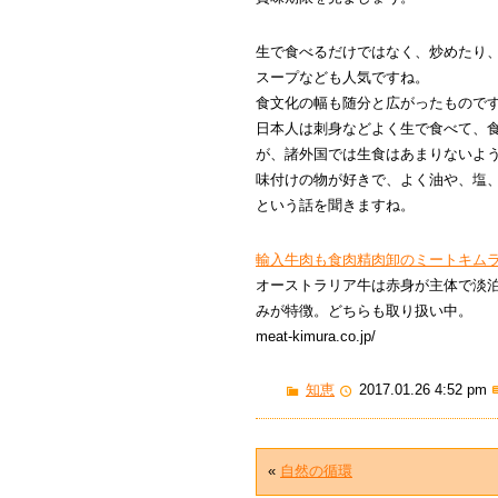
生で食べるだけではなく、炒めたり
スープなども人気ですね。
食文化の幅も随分と広がったもので
日本人は刺身などよく生で食べて、
が、諸外国では生食はあまりないよ
味付けの物が好きで、よく油や、塩
という話を聞きますね。
輸入牛肉も食肉精肉卸のミートキム
オーストラリア牛は赤身が主体で淡
みが特徴。どちらも取り扱い中。
meat-kimura.co.jp/
知恵
2017.01.26 4:52 pm
«
自然の循環