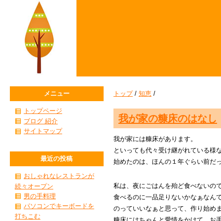
メニュー
トップ
/
知恵
/
トップページ
我が家の糠床のはなし
ブログ 紹介
サイトマップ
我が家には糠床があります。
といっても代々受け継がれている様
最近の投稿
始めたのは、ほんの１年ぐらい前だ
おしゃれなレストランが
私は、夜にごはんを殆ど食べないの
続々オープン
男の手料理
食べるのに一品足りないかなぁなん
パソコンでキーボードを
のっていいなぁと思って、作り始め
打ちこむ
糠床にはちゃんと愛情をかけて、お