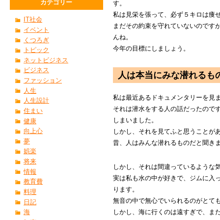
カテゴリー
す。
私は見栄を張って、必ず５キロは痩
IT社会
まだその約束を守れていないのです
イベント
んね。
くつろぎ
今年の目標にしましょう。
トピック
ネットビジネス
ビジネス
人は本当にみな潜れるも
ファッション
人生
私は最近あるドキュメンタリーを見
人生設計
それは潜水をする人の話だったので
住まい
しまいました。
健康
向上心
しかし、それを見てふと思うことが
夢
昔、人はみんな潜れるものだと聞き
娯楽
将来
しかし、それは間違っているような
情報
実は私も水の中が好きで、ジムに入
教育費
ります。
料理
無音の中で無心でいられるのがとて
日記
しかし、海に行くのは遠すぎで、ま
海