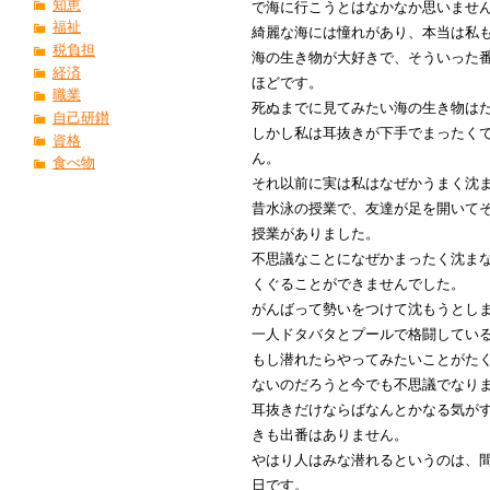
知恵
で海に行こうとはなかなか思いませ
福祉
綺麗な海には憧れがあり、本当は私
税負担
海の生き物が大好きで、そういった
経済
ほどです。
職業
死ぬまでに見てみたい海の生き物は
自己研鑚
しかし私は耳抜きが下手でまったく
資格
ん。
食べ物
それ以前に実は私はなぜかうまく沈
昔水泳の授業で、友達が足を開いて
授業がありました。
不思議なことになぜかまったく沈ま
くぐることができませんでした。
がんばって勢いをつけて沈もうとし
一人ドタバタとプールで格闘してい
もし潜れたらやってみたいことがた
ないのだろうと今でも不思議でなり
耳抜きだけならばなんとかなる気が
きも出番はありません。
やはり人はみな潜れるというのは、
日です。