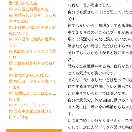
理想的な人生
われた一言が理由でした。
本を読む時間を作る
自分でも痩せなくてはと思っていた
素晴らしいコマーシャル
です。
を見て感動
何でも良いから、無理なくできる運
お砂糖とお塩との深い関
車で１０キロのところにプールがあ
係について
広くて清潔でそんなに混んでいない
何を基準に職業を選択す
るか
泳ぎたくない時は、ただひたすら水
結婚のタイミングと交際
それでも、水から上がると妙にすっ
年数
さ。
全国の観光列車や寝台列
恐らく全身運動をする為、血行が良
車
とても気持ちが良いのです。
食わずぎらいのもの
そんなに長生きしたいとは思ってい
毎日ヨーグルトを食べて
自立するまでは見届けたいと思って
います
今朝のメニューはあんこ
ただ生きているだけではダメです。
餅です
自分の意思で、体が自由に動けるよ
ペーパードライバー
その為には、若い今の年齢からちゃ
真夜中の電話を受けた
す。
日々と現在
いつまで続くか分かりませんが、で
そして、次に人間ドックを受けた時