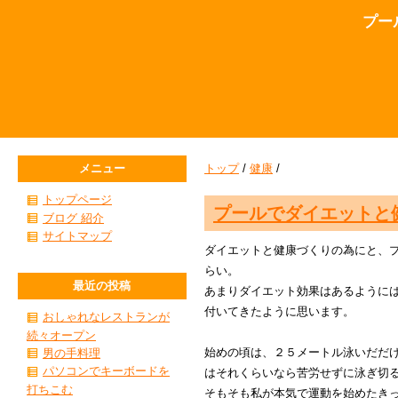
プー
メニュー
トップ
/
健康
/
トップページ
プールでダイエットと
ブログ 紹介
サイトマップ
ダイエットと健康づくりの為にと、
らい。
最近の投稿
あまりダイエット効果はあるように
付いてきたように思います。
おしゃれなレストランが
続々オープン
始めの頃は、２５メートル泳いだだ
男の手料理
パソコンでキーボードを
はそれくらいなら苦労せずに泳ぎ切
打ちこむ
そもそも私が本気で運動を始めたき