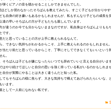
が弾くピアノの音を聴かせることしかできませんでした。
間ほどしか習わなかったそろばんを教えてみたら、すごく子どもが分かりやす
ども自身の好き嫌いもあるかもしれませんが、私もすんなり子どもの成長を
上達の早いそろばんの方が子どもたちも親しんでいます。
方が違うのか今でも分からないままなのですが、私自身はそろばんよりもも
とです。
意だと思っていることの方が上手に教えられるなんて。
ら、できない気持ちがわかるからこそ、上手に教えられるのかもしれません
が当たり前だと思っているからこそ、丁寧にそしてできなくてもいいという
せん。
、そろばんは子どもが嫌になったらいつでも辞めていいと言える自分がいま
ではやり続けてほしいと自分の思いを強く持っている私がいるのかもしれま
と自分が実際にやることは大きく違うんだと知った私。
してもそろばんの様に焦らず、大きな気持ちで構えてあげられたらいいな、
もいます。
親として一人前になれない私です。