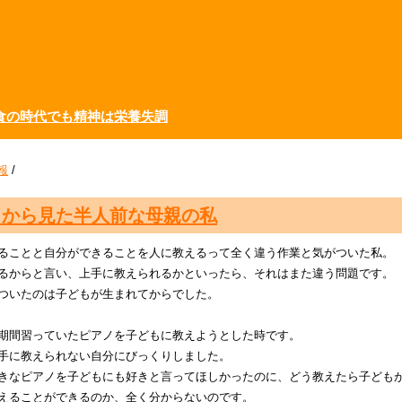
食の時代でも精神は栄養失調
報
/
もから見た半人前な母親の私
ることと自分ができることを人に教えるって全く違う作業と気がついた私。
るからと言い、上手に教えられるかといったら、それはまた違う問題です。
ついたのは子どもが生まれてからでした。
期間習っていたピアノを子どもに教えようとした時です。
手に教えられない自分にびっくりしました。
きなピアノを子どもにも好きと言ってほしかったのに、どう教えたら子ども
えることができるのか、全く分からないのです。