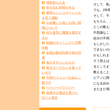
理想的な人生
そして、私
本を読む時間を作る
でも、2年
素晴らしいコマーシャル
そして、子
を見て感動
もちろん、
お砂糖とお塩との深い関
どこの教え
係について
不思議なこ
何を基準に職業を選択す
るか
自分の不得
結婚のタイミングと交際
もしかした
年数
できないの
全国の観光列車や寝台列
かもしれま
車
そう思えば
食わずぎらいのもの
るところま
毎日ヨーグルトを食べて
教えること
います
今朝のメニューはあんこ
ピアノに関
餅です
になる自分
ペーパードライバー
まだまだ母
真夜中の電話を受けた
日々と現在