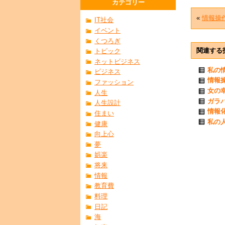
カテゴリー
«
情報操
IT社会
イベント
くつろぎ
関連する
トピック
ネットビジネス
私の
ビジネス
情報
ファッション
女の
人生
ガラ
人生設計
情報
住まい
私の
健康
向上心
夢
娯楽
将来
情報
教育費
料理
日記
海