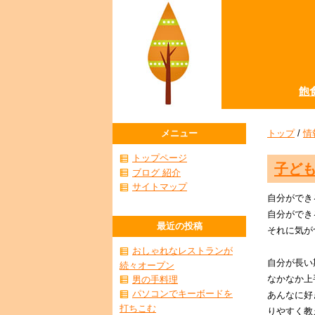
飽
メニュー
トップ
/
情
トップページ
子ど
ブログ 紹介
サイトマップ
自分ができ
自分ができ
最近の投稿
それに気が
おしゃれなレストランが
自分が長い
続々オープン
なかなか上
男の手料理
パソコンでキーボードを
あんなに好
打ちこむ
りやすく教