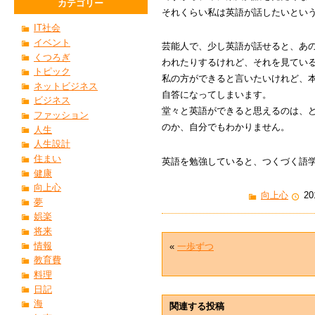
カテゴリー
それくらい私は英語が話したいとい
IT社会
イベント
芸能人で、少し英語が話せると、あ
くつろぎ
われたりするけれど、それを見てい
トピック
私の方ができると言いたいけれど、
ネットビジネス
自答になってしまいます。
ビジネス
堂々と英語ができると思えるのは、
ファッション
のか、自分でもわかりません。
人生
人生設計
住まい
英語を勉強していると、つくづく語
健康
向上心
向上心
20
夢
娯楽
将来
情報
«
一歩ずつ
教育費
料理
日記
海
関連する投稿