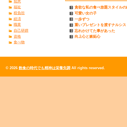
知恵
福祉
貪欲な私の食べ放題スタイルの
税負担
可愛い女の子
経済
一歩ずつ
職業
重いプレゼントを渡すナルシス
自己研鑚
忘れかけてた事があった
資格
向上心と嫉妬心
食べ物
© 2026
飽食の時代でも精神は栄養失調
All rights reserved.