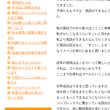
理想的な人生
てきました。
本を読む時間を作る
子供たちもママも、英語ができるん
素晴らしいコマーシャル
た。
を見て感動
お砂糖とお塩との深い関
係について
私の英語でのやり取りはごくごく簡
何を基準に職業を選択す
恥ずかしくなるくらいすごいと言わ
るか
私より英語ができる人なんてたくさ
結婚のタイミングと交際
だ英語が話せると、「すごい」とか
年数
なイメージが未だにあると思いまし
全国の観光列車や寝台列
車
食わずぎらいのもの
語学の習得ははっきりいって難しい
毎日ヨーグルトを食べて
それは、ゴールがないからです。
います
ここまで出来ればゴールということ
今朝のメニューはあんこ
餅です
日常会話はできると思っていますが
ペーパードライバー
信を持って話せますと言いたくない
真夜中の電話を受けた
もっともっとできるようになりたい
日々と現在
コンプレックスに繋がっている部分
ですから、年に数回英語を見たくな