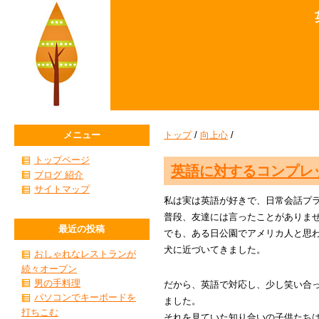
メニュー
トップ
/
向上心
/
トップページ
英語に対するコンプレ
ブログ 紹介
サイトマップ
私は実は英語が好きで、日常会話プ
普段、友達には言ったことがありま
最近の投稿
でも、ある日公園でアメリカ人と思
犬に近づいてきました。
おしゃれなレストランが
続々オープン
男の手料理
だから、英語で対応し、少し笑い合
パソコンでキーボードを
ました。
打ちこむ
それを見ていた知り合いの子供たち