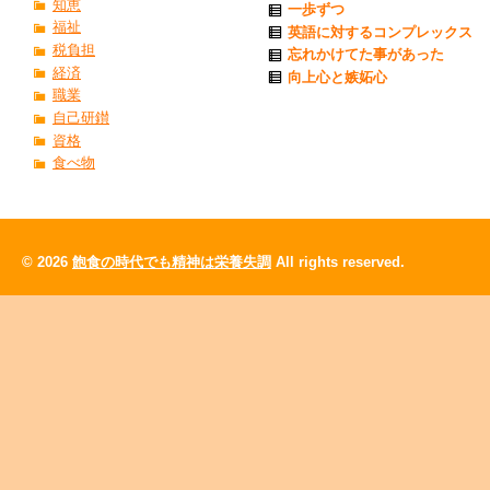
知恵
一歩ずつ
福祉
英語に対するコンプレックス
税負担
忘れかけてた事があった
経済
向上心と嫉妬心
職業
自己研鑚
資格
食べ物
© 2026
飽食の時代でも精神は栄養失調
All rights reserved.