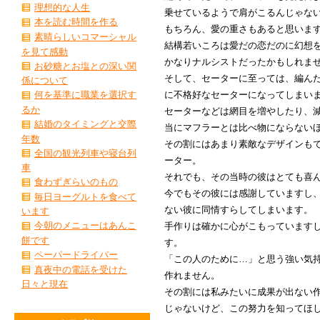
理想的な人生
乗せているようで肩がこるんじゃな
本を読む時間を作る
もちろん、愛の重さもあると思いま
素晴らしいコマーシャル
結構若いころは愛だの恋だのに幻想
を見て感動
かなりナルシストだったかもしれま
お砂糖とお塩との深い関
そして、セーターに至っては、編ん
係について
に不格好なセーターになってしまい
何を基準に職業を選択す
るか
セーターなどは網目を増やしたり、
結婚のタイミングと交際
当にマフラーとは比べ物にならない
年数
その割にはあまり素敵なデザインも
全国の観光列車や寝台列
ーター。
車
それでも、その当時の彼はとても喜
食わずぎらいのもの
今でもその彼には感謝していますし
毎日ヨーグルトを食べて
ない彼に同情すらしてしまいます。
います
今朝のメニューはあんこ
手作りは確かに心がこもっています
餅です
す。
ペーパードライバー
「この人のために…」と思う強い気
真夜中の電話を受けた
作れません。
日々と現在
その割には私みたいに成果が出ない
じゃないけど、この努力を知ってほ