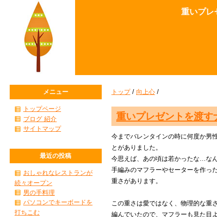
重いプレ
メニュー
トップ
/
向上心
/
トップページ
重いプレゼントを渡す
ブログ 紹介
サイトマップ
今までバレンタインの時に何度か男
とがありました。
最近の投稿
今思えば、あの頃は若かったな…な
手編みのマフラーやセーターを作っ
おしゃれなレストランが
重さがあります。
続々オープン
男の手料理
パソコンでキーボードを
この重さは愛ではなく、物理的な重
打ちこむ
編んでいたので、マフラーも見た目