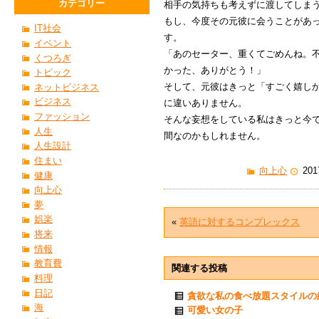
カテゴリー
相手の気持ちも考えずに渡してしま
もし、今度その元彼に会うことがあ
IT社会
す。
イベント
「あのセーター、重くてごめんね。
くつろぎ
かった、ありがとう！」
トピック
そして、元彼はきっと「すごく嬉し
ネットビジネス
ビジネス
に違いありません。
ファッション
そんな妄想をしている私はきっと今
人生
間なのかもしれません。
人生設計
住まい
向上心
201
健康
向上心
夢
娯楽
«
英語に対するコンプレックス
将来
情報
教育費
関連する投稿
料理
日記
貪欲な私の食べ放題スタイルの
海
可愛い女の子