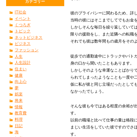
カテゴリー
IT社会
彼のプライバシーに関わるため、詳
イベント
当時の彼にはそこまでしてでもお金
くつろぎ
しかしそんな毎日を繰り返していて
トピック
限りの援助をし、また近隣への転職
ネットビジネス
それでも彼は数年間もの歳月をその
ビジネス
ファッション
徒歩での通勤途中にトラックやパト
人生
人生設計
身の口から聞いたこともあります。
住まい
しかしそのような幸運なことばかり
健康
られてしまったようなことも一度や
向上心
仮に私が彼と同じ立場だったとして
夢
なかったでしょう。
娯楽
将来
そんな彼も今ではある程度の余裕が
情報
教育費
す。
料理
以前の職場と比べて仕事の量は格段
日記
まじい生活をしていた彼ですのでさ
海
す。