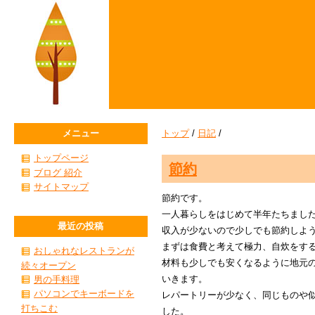
メニュー
トップ
/
日記
/
トップページ
節約
ブログ 紹介
サイトマップ
節約です。
一人暮らしをはじめて半年たちまし
最近の投稿
収入が少ないので少しでも節約しよ
まずは食費と考えて極力、自炊をす
おしゃれなレストランが
材料も少しでも安くなるように地元
続々オープン
いきます。
男の手料理
パソコンでキーボードを
レパートリーが少なく、同じものや
打ちこむ
した。