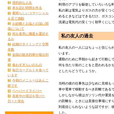
理想的な人生
料理のアプリを駆使していろいろな
本を読む時間を作る
私の家は電気よりガスの方が安くつ
素晴らしいコマーシャル
めるときなどはできるだけ、ガスコ
を見て感動
洗濯は電気代の安くつく朝早くにし
お砂糖とお塩との深い関
係について
何を基準に職業を選択す
私の友人の過去
るか
結婚のタイミングと交際
私の友人の一人にはちょっと信じら
年数
います。
全国の観光列車や寝台列
通勤のために早朝から起きて行動し
車
食わずぎらいのもの
何を当たり前のことをと思われるか
毎日ヨーグルトを食べて
としたらどうでしょうか。
います
今朝のメニューはあんこ
当時の彼の仕事先は少なめに見積もっ
餅です
車や電車で移動するべき距離である
ペーパードライバー
しかしながら彼はガソリン代や運賃
真夜中の電話を受けた
の距離を、ときには直接仕事場にす
日々と現在
到底信じられないような話ですが、
した。