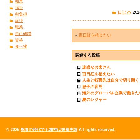
知恵
福祉
日記
201
税負担
経済
職業
自己研鑚
«
百日紅を植えたい
資格
食べ物
関連する投稿
迷惑なお客さん
百日紅を植えたい
人生と転職先は自分で切り開く
息子の育児
海外のグローバル企業で働きた
夏のレジャー
© 2026
飽食の時代でも精神は栄養失調
All rights reserved.