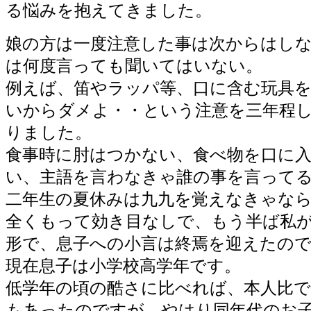
る悩みを抱えてきました。
娘の方は一度注意した事は次からはし
は何度言っても聞いてはいない。
例えば、笛やラッパ等、口に含む玩具
いからダメよ・・という注意を三年程
りました。
食事時に肘はつかない、食べ物を口に
い、主語を言わなきゃ誰の事を言って
二年生の夏休みは九九を覚えなきゃな
全くもって効き目なしで、もう半ば私
形で、息子への小言は終焉を迎えたの
現在息子は小学校高学年です。
低学年の頃の酷さに比べれば、本人比
もあったのですが、やはり同年代のお