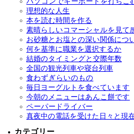
パソコンでキーボードを打ちこ
理想的な人生
本を読む時間を作る
素晴らしいコマーシャルを見て
お砂糖とお塩との深い関係につ
何を基準に職業を選択するか
結婚のタイミングと交際年数
全国の観光列車や寝台列車
食わずぎらいのもの
毎日ヨーグルトを食べています
今朝のメニューはあんこ餅です
ペーパードライバー
真夜中の電話を受けた日々と現
カテゴリー