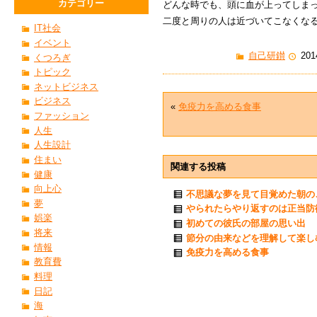
カテゴリー
どんな時でも、頭に血が上ってしま
二度と周りの人は近づいてこなくな
IT社会
イベント
自己研鑚
201
くつろぎ
トピック
ネットビジネス
ビジネス
«
免疫力を高める食事
ファッション
人生
人生設計
住まい
関連する投稿
健康
向上心
不思議な夢を見て目覚めた朝の
夢
やられたらやり返すのは正当防
娯楽
初めての彼氏の部屋の思い出
将来
節分の由来などを理解して楽し
情報
免疫力を高める食事
教育費
料理
日記
海