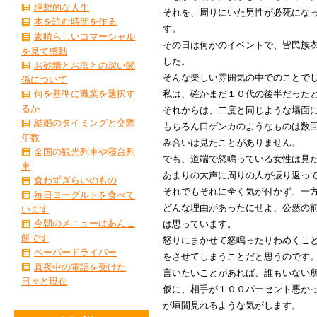
理想的な人生
それを、周りにいた男性が必死にな
本を読む時間を作る
す。
素晴らしいコマーシャル
その日は何かのイベントで、皆民族
を見て感動
した。
お砂糖とお塩との深い関
そんな楽しい雰囲気の中でのことで
係について
私は、確かまだ１０代の後半だった
何を基準に職業を選択す
るか
それからは、二度と同じような場面
結婚のタイミングと交際
もちろん口ゲンカのようなものは数
年数
み合いは見たことがありません。
全国の観光列車や寝台列
でも、道端で怒鳴っている女性は見
車
あまりの大声に周りの人が振り返っ
食わずぎらいのもの
それでもそれに全く気が付かず、一
毎日ヨーグルトを食べて
どんな理由があったにせよ、公然の
います
今朝のメニューはあんこ
は思っています。
餅です
怒りにまかせて怒鳴ったりわめくこ
ペーパードライバー
をさせてしまうことだと思うのです
真夜中の電話を受けた
言いたいことがあれば、誰もいない
日々と現在
仮に、相手が１００パーセント悪か
が垣間見れるような気がします。