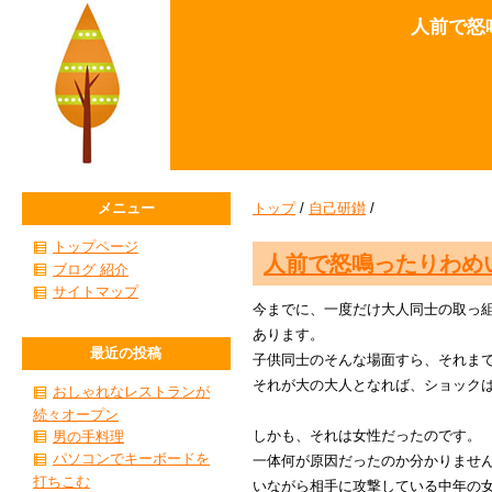
人前で怒
メニュー
トップ
/
自己研鑚
/
トップページ
人前で怒鳴ったりわめ
ブログ 紹介
サイトマップ
今までに、一度だけ大人同士の取っ
あります。
最近の投稿
子供同士のそんな場面すら、それま
それが大の大人となれば、ショック
おしゃれなレストランが
続々オープン
しかも、それは女性だったのです。
男の手料理
パソコンでキーボードを
一体何が原因だったのか分かりませ
打ちこむ
いながら相手に攻撃している中年の