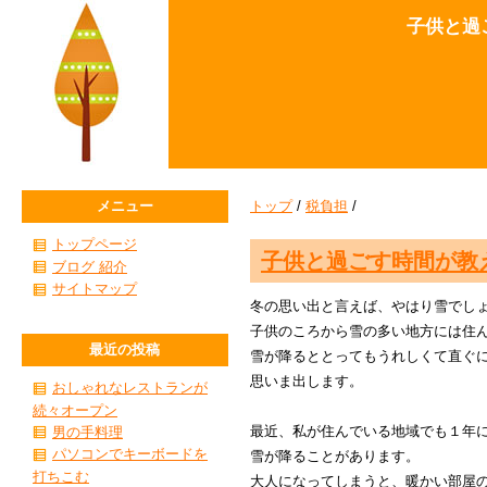
子供と過
メニュー
トップ
/
税負担
/
トップページ
子供と過ごす時間が教
ブログ 紹介
サイトマップ
冬の思い出と言えば、やはり雪でし
子供のころから雪の多い地方には住
最近の投稿
雪が降るととってもうれしくて直ぐ
思いま出します。
おしゃれなレストランが
続々オープン
最近、私が住んでいる地域でも１年
男の手料理
パソコンでキーボードを
雪が降ることがあります。
打ちこむ
大人になってしまうと、暖かい部屋