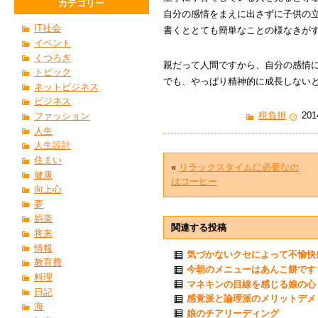
カテゴリー
自分の感情をまえに出さずに子供の
IT社会
書くととても簡単なことの様なきが
イベント
くつろぎ
親だって人間ですから、自分の感情
トピック
でも、やっぱり精神的に成長しない
ネットビジネス
ビジネス
税負担
201
ファッション
人生
人生設計
住まい
«
リラックスタイムに必要なの
健康
はコーヒー
向上心
夢
娯楽
関連する投稿
将来
情報
気づかないクセによって不愉快
教育費
今朝のメニューはあんこ餅です
料理
マネキンの目線を感じる娘の心
日記
感覚派と論理派のメリットデメ
海
娘のチアリーディング