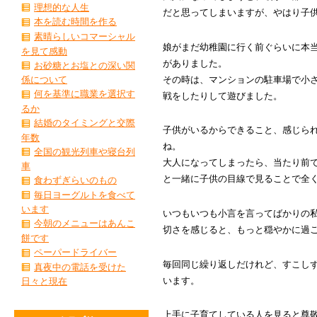
理想的な人生
だと思ってしまいますが、やはり子
本を読む時間を作る
素晴らしいコマーシャル
娘がまだ幼稚園に行く前ぐらいに本
を見て感動
がありました。
お砂糖とお塩との深い関
その時は、マンションの駐車場で小
係について
何を基準に職業を選択す
戦をしたりして遊びました。
るか
結婚のタイミングと交際
子供がいるからできること、感じら
年数
ね。
全国の観光列車や寝台列
大人になってしまったら、当たり前
車
と一緒に子供の目線で見ることで全
食わずぎらいのもの
毎日ヨーグルトを食べて
います
いつもいつも小言を言ってばかりの
今朝のメニューはあんこ
切さを感じると、もっと穏やかに過
餅です
ペーパードライバー
毎回同じ繰り返しだけれど、すこし
真夜中の電話を受けた
います。
日々と現在
上手に子育てしている人を見ると尊